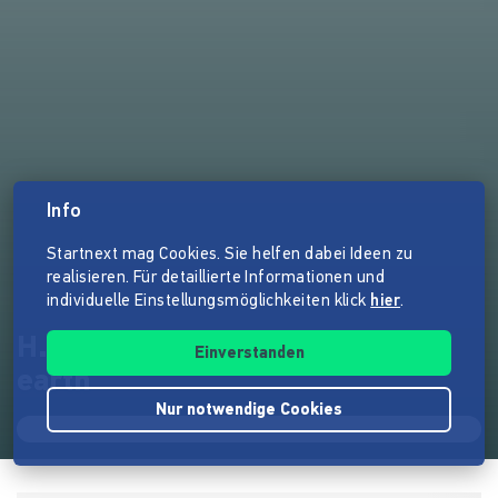
Info
Startnext mag Cookies. Sie helfen dabei Ideen zu
realisieren. Für detaillierte Informationen und
individuelle Einstellungsmöglichkeiten klick
hier
.
H.O.P.E. - humans on planet
Einverstanden
earth
Nur notwendige Cookies