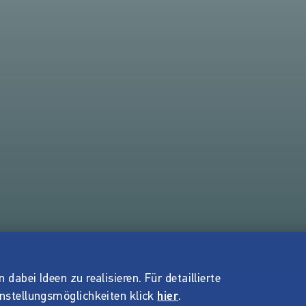
dabei Ideen zu realisieren. Für detaillierte
instellungsmöglichkeiten klick
hier
.