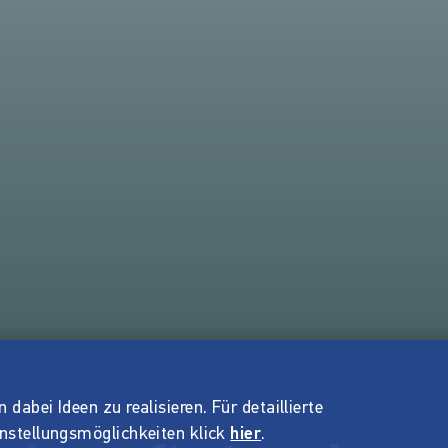
dabei Ideen zu realisieren. Für detaillierte
instellungsmöglichkeiten klick
hier
.