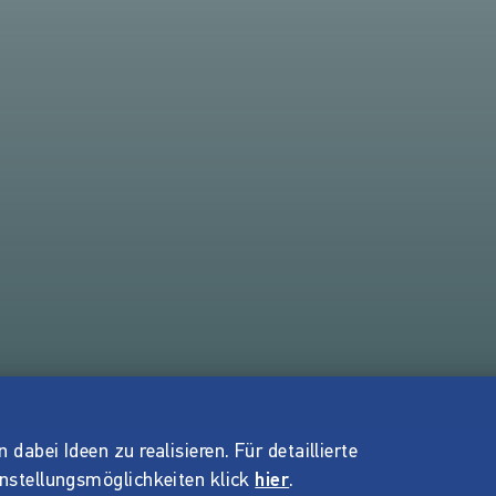
dabei Ideen zu realisieren. Für detaillierte
instellungsmöglichkeiten klick
hier
.