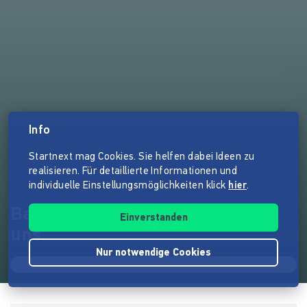
Info
Startnext mag Cookies. Sie helfen dabei Ideen zu
realisieren. Für detaillierte Informationen und
individuelle Einstellungsmöglichkeiten klick
hier
.
Baue den Impact Hub Ruhr mit
Einverstanden
uns
Nur notwendige Cookies