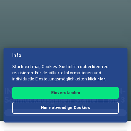
Info
Startnext mag Cookies. Sie helfen dabei Ideen zu
realisieren. Für detaillierte Informationen und
individuelle Einstellungsmöglichkeiten klick
hier
.
INGLORIOUS BITCHES - Sammel-
Einverstanden
Schmuckausgaben Staffel 1 bis 3
Nur notwendige Cookies