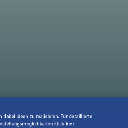
dabei Ideen zu realisieren. Für detaillierte
instellungsmöglichkeiten klick
hier
.