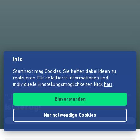
Info
Startnext mag Cookies. Sie helfen dabei Ideen zu
realisieren. Für detaillierte Informationen und
individuelle Einstellungsmöglichkeiten klick
hier
.
"Ja!" Sonjas Buch "FeuerAlarm"
Einverstanden
ist fertig!
Nur notwendige Cookies