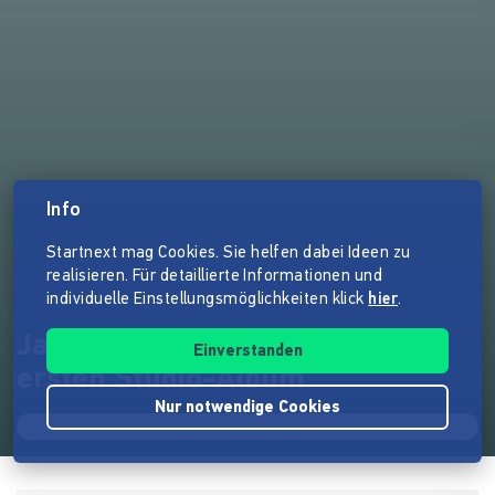
Info
Startnext mag Cookies. Sie helfen dabei Ideen zu
realisieren. Für detaillierte Informationen und
individuelle Einstellungsmöglichkeiten klick
hier
.
Jana Berwig träumt von ihrem
Einverstanden
ersten Studio-Album
Nur notwendige Cookies