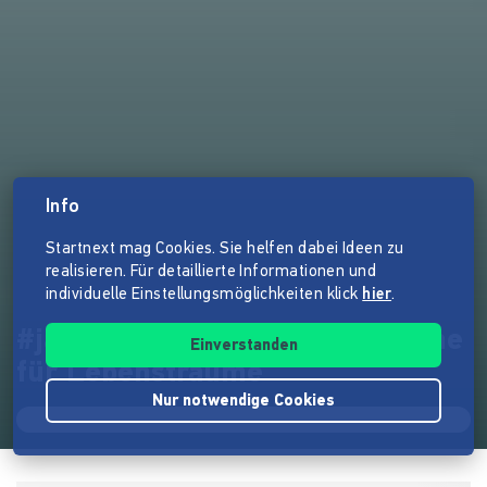
Info
Startnext mag Cookies. Sie helfen dabei Ideen zu
realisieren. Für detaillierte Informationen und
individuelle Einstellungsmöglichkeiten klick
hier
.
#jazodernie: 30 Jahre Freiräume
Einverstanden
für Lebensträume
Nur notwendige Cookies