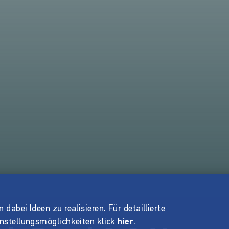
dabei Ideen zu realisieren. Für detaillierte
instellungsmöglichkeiten klick
hier
.