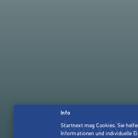
Info
Jonny Knü
Startnext mag Cookies. Sie helfen 
Informationen und individuelle E