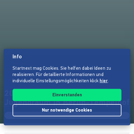
Info
Startnext mag Cookies. Sie helfen dabei Ideen zu
realisieren. Für detaillierte Informationen und
individuelle Einstellungsmöglichkeiten klick
hier
.
2020 wird unser Jahr: Neuer
Einverstanden
Jugendraum in Berlin-Tempelhof
Nur notwendige Cookies