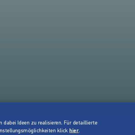
dabei Ideen zu realisieren. Für detaillierte
instellungsmöglichkeiten klick
hier
.