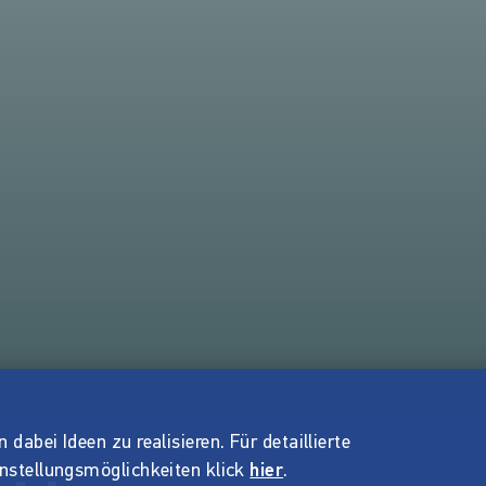
dabei Ideen zu realisieren. Für detaillierte
instellungsmöglichkeiten klick
hier
.