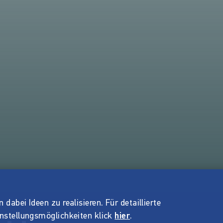
dabei Ideen zu realisieren. Für detaillierte
instellungsmöglichkeiten klick
hier
.