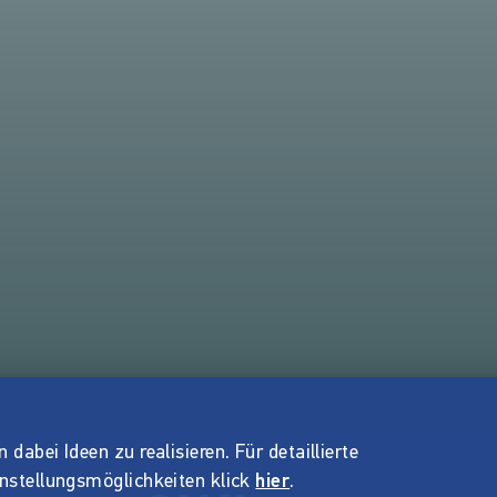
dabei Ideen zu realisieren. Für detaillierte
instellungsmöglichkeiten klick
hier
.