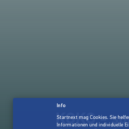
Info
KOKO - sup
Startnext mag Cookies. Sie helfen 
Informationen und individuelle E