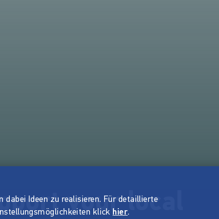
port your local
dabei Ideen zu realisieren. Für detaillierte
instellungsmöglichkeiten klick
hier
.