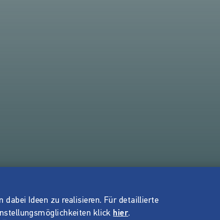
dabei Ideen zu realisieren. Für detaillierte
instellungsmöglichkeiten klick
hier
.