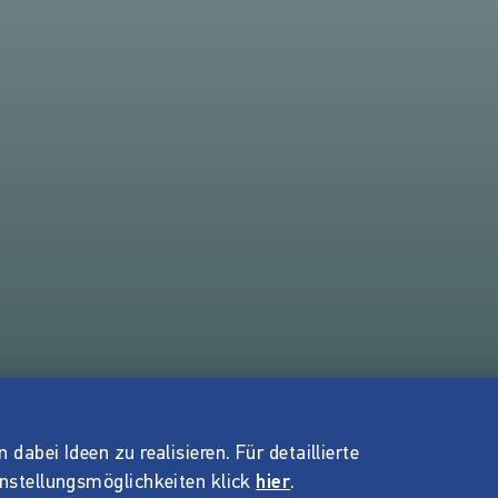
dabei Ideen zu realisieren. Für detaillierte
instellungsmöglichkeiten klick
hier
.