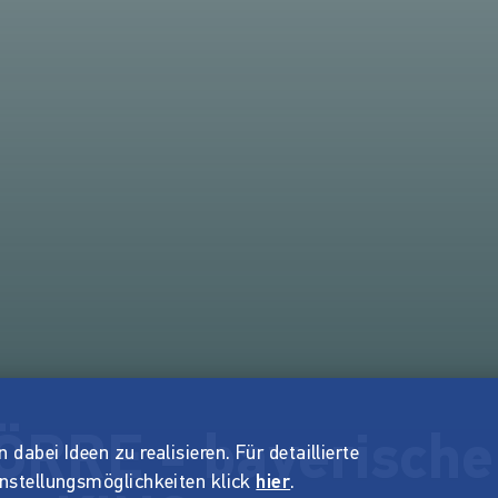
RRE - bayerische
dabei Ideen zu realisieren. Für detaillierte
instellungsmöglichkeiten klick
hier
.