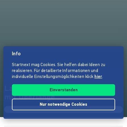
Info
Startnext mag Cookies. Sie helfen dabei Ideen zu
realisieren. Für detaillierte Informationen und
individuelle Einstellungsmöglichkeiten klick
hier
.
Langer Hans - Slim fit T-Shirts
Einverstanden
mit Überlänge
Nur notwendige Cookies