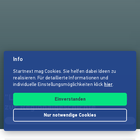
Info
Startnext mag Cookies. Sie helfen dabei Ideen zu
realisieren. Für detaillierte Informationen und
individuelle Einstellungsmöglichkeiten klick
hier
.
"Leben-Liebe-Hass" - das Buch
Einverstanden
zur Regionalgeschichte
Nur notwendige Cookies