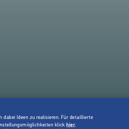
dabei Ideen zu realisieren. Für detaillierte
instellungsmöglichkeiten klick
hier
.