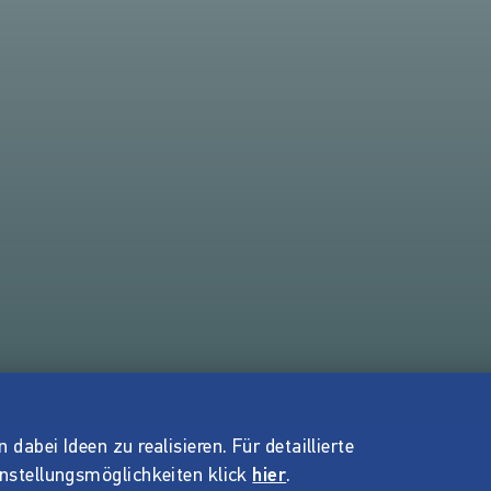
dabei Ideen zu realisieren. Für detaillierte
instellungsmöglichkeiten klick
hier
.