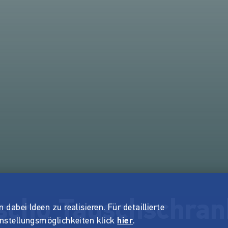
scho Tauschschran
dabei Ideen zu realisieren. Für detaillierte
instellungsmöglichkeiten klick
hier
.