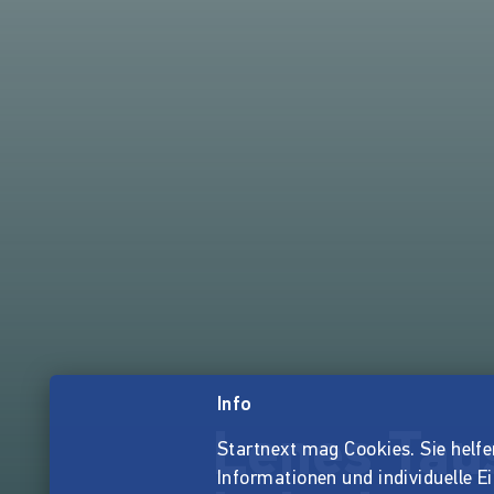
Info
Lenes Tau
Startnext mag Cookies. Sie helfen 
Informationen und individuelle E