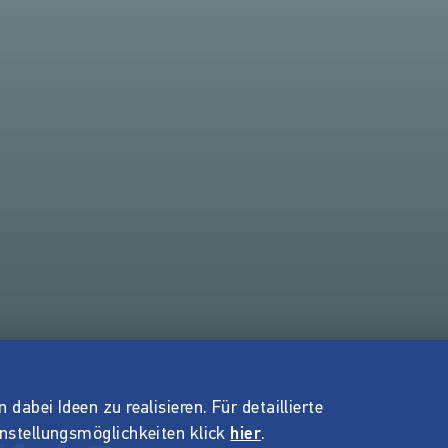
dabei Ideen zu realisieren. Für detaillierte
instellungsmöglichkeiten klick
hier
.