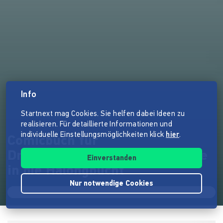
Info
Startnext mag Cookies. Sie helfen dabei Ideen zu
realisieren. Für detaillierte Informationen und
individuelle Einstellungsmöglichkeiten klick
hier
.
Comicbuch für
Drachenliebhaber: LETO - Reise
Einverstanden
in die Halongbucht
Nur notwendige Cookies