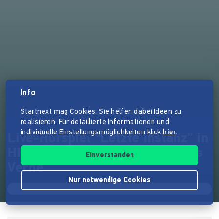
Info
Startnext mag Cookies. Sie helfen dabei Ideen zu
realisieren. Für detaillierte Informationen und
individuelle Einstellungsmöglichkeiten klick
hier
.
Live-Hörspiel "Letzte Instanz" in
HH - Steampunk frei nach Jules
Einverstanden
Verne
Nur notwendige Cookies