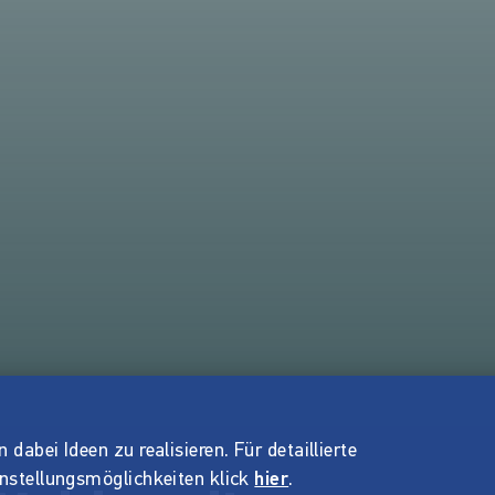
dabei Ideen zu realisieren. Für detaillierte
instellungsmöglichkeiten klick
hier
.