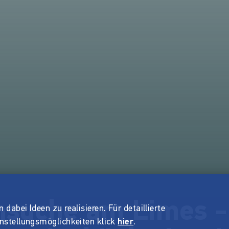
nsuche am Limes -
dabei Ideen zu realisieren. Für detaillierte
instellungsmöglichkeiten klick
hier
.