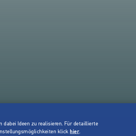
dabei Ideen zu realisieren. Für detaillierte
instellungsmöglichkeiten klick
hier
.