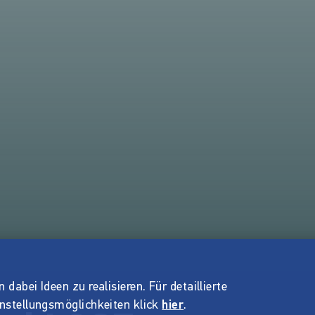
dabei Ideen zu realisieren. Für detaillierte
instellungsmöglichkeiten klick
hier
.