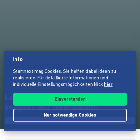
Info
Startnext mag Cookies. Sie helfen dabei Ideen zu
realisieren. Für detaillierte Informationen und
individuelle Einstellungsmöglichkeiten klick
hier
.
London Klezmer Quartet –
Einverstanden
support our new album!
Nur notwendige Cookies