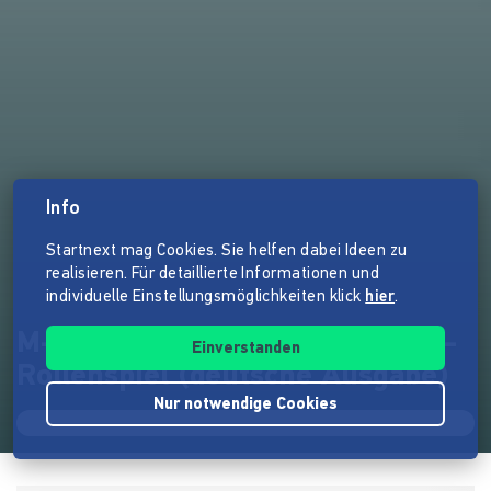
Info
Startnext mag Cookies. Sie helfen dabei Ideen zu
realisieren. Für detaillierte Informationen und
individuelle Einstellungsmöglichkeiten klick
hier
.
M-SPACE - Das Science Fiction-
Einverstanden
Rollenspiel (deutsche Ausgabe)
Nur notwendige Cookies