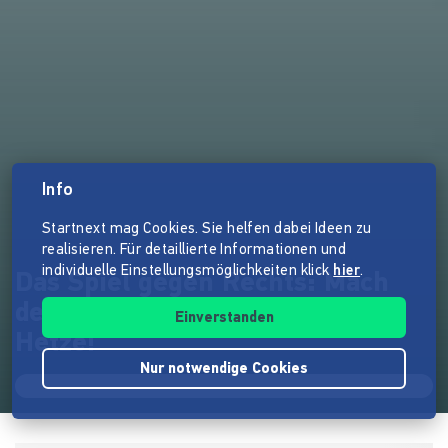
Info
Startnext mag Cookies. Sie helfen dabei Ideen zu
realisieren. Für detaillierte Informationen und
individuelle Einstellungsmöglichkeiten klick
hier
.
Das Spiel gegen Rechts: Mach
den Mund auf gegen rechte
Einverstanden
Hetze!
Nur notwendige Cookies