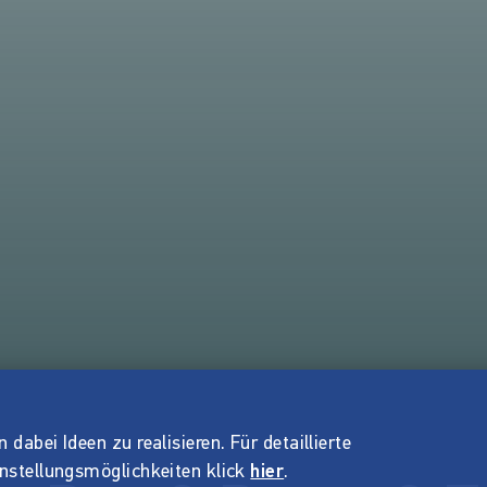
dabei Ideen zu realisieren. Für detaillierte
instellungsmöglichkeiten klick
hier
.