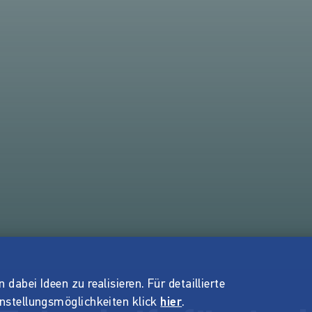
dabei Ideen zu realisieren. Für detaillierte
instellungsmöglichkeiten klick
hier
.