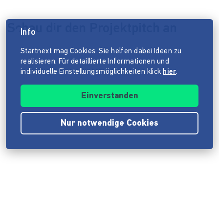
Schau dir den Projektpitch an
Info
Datenschutzhinweis
Startnext mag Cookies. Sie helfen dabei Ideen zu
realisieren. Für detaillierte Informationen und
individuelle Einstellungsmöglichkeiten klick
hier
.
Einverstanden
Nur notwendige Cookies
Impressum
ANB
Datenschutz
Barrierefreiheitserklärung