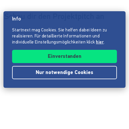
Schau dir den Projektpitch an
Info
Datenschutzhinweis
Startnext mag Cookies. Sie helfen dabei Ideen zu
realisieren. Für detaillierte Informationen und
individuelle Einstellungsmöglichkeiten klick
hier
.
Einverstanden
Nur notwendige Cookies
Impressum
ANB
Datenschutz
Barrierefreiheitserklärung