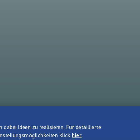
dabei Ideen zu realisieren. Für detaillierte
instellungsmöglichkeiten klick
hier
.