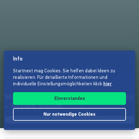
Info
Startnext mag Cookies. Sie helfen dabei Ideen zu
realisieren. Für detaillierte Informationen und
individuelle Einstellungsmöglichkeiten klick
hier
.
Marten Threepwood & Das Leben
Einverstanden
- Erstes Album
Nur notwendige Cookies