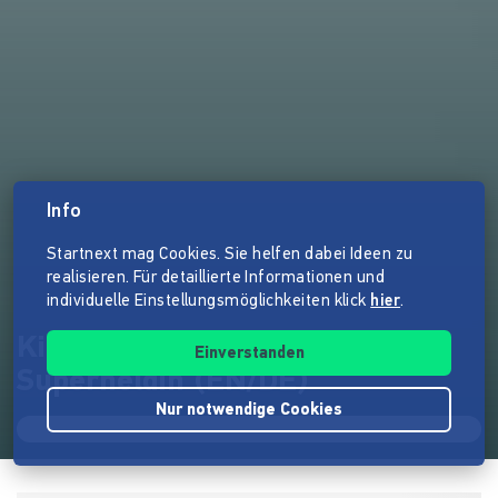
Info
Startnext mag Cookies. Sie helfen dabei Ideen zu
realisieren. Für detaillierte Informationen und
individuelle Einstellungsmöglichkeiten klick
hier
.
Kinderbuch: Maru und seine
Einverstanden
Superheldin (EN/DE)
Nur notwendige Cookies