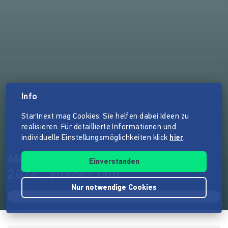
Info
Startnext mag Cookies. Sie helfen dabei Ideen zu
realisieren. Für detaillierte Informationen und
individuelle Einstellungsmöglichkeiten klick
hier
.
Meike Koester - Neues Album
Einverstanden
2024 "Wieder laut"
Nur notwendige Cookies