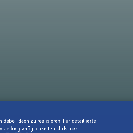
dabei Ideen zu realisieren. Für detaillierte
instellungsmöglichkeiten klick
hier
.