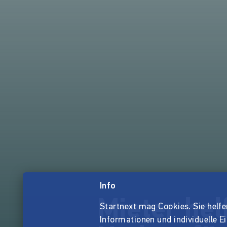
Info
Mieter hel
Startnext mag Cookies. Sie helfen 
Informationen und individuelle E