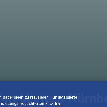
fen Mietern Nürnbe
dabei Ideen zu realisieren. Für detaillierte
instellungsmöglichkeiten klick
hier
.