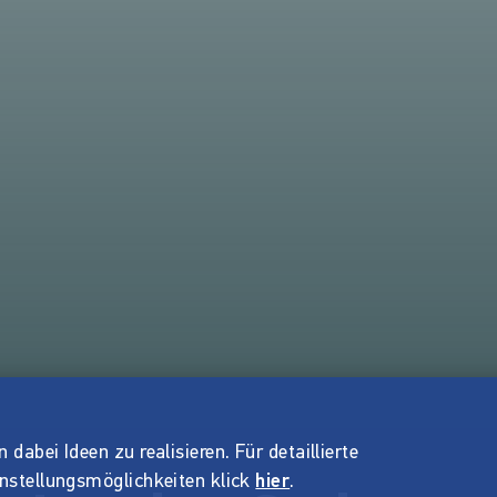
dabei Ideen zu realisieren. Für detaillierte
instellungsmöglichkeiten klick
hier
.