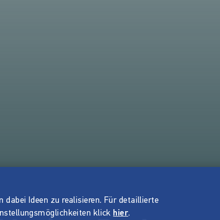
dabei Ideen zu realisieren. Für detaillierte
instellungsmöglichkeiten klick
hier
.