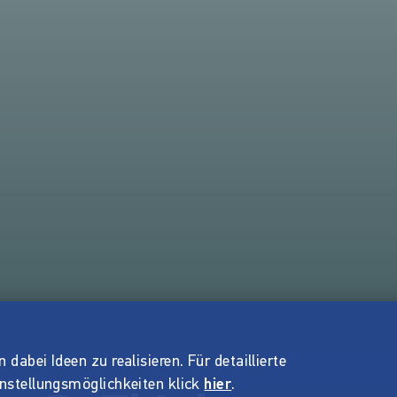
dabei Ideen zu realisieren. Für detaillierte
instellungsmöglichkeiten klick
hier
.