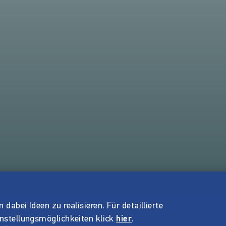
dabei Ideen zu realisieren. Für detaillierte
instellungsmöglichkeiten klick
hier
.